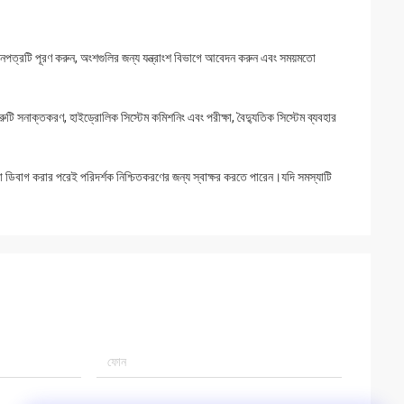
বেদনপত্রটি পূরণ করুন, অংশগুলির জন্য যন্ত্রাংশ বিভাগে আবেদন করুন এবং সময়মতো
ক ত্রুটি সনাক্তকরণ, হাইড্রোলিক সিস্টেম কমিশনিং এবং পরীক্ষা, বৈদ্যুতিক সিস্টেম ব্যবহার
 ডিবাগ করার পরেই পরিদর্শক নিশ্চিতকরণের জন্য স্বাক্ষর করতে পারেন।যদি সমস্যাটি