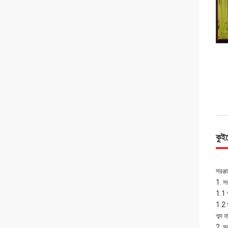
কুই
সরঞ্জ
1. স
1.1 আ
1.2 স
শব্দ 
2. সর