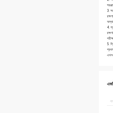
সরঞ্জ
3. সর
রক্ষণ
অস্বা
4. প্
রক্ষণ
পরীক্
5. দ্
প্রথ
এখনও
একটি