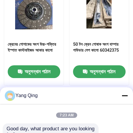
ক্রেনের পোশাকের অংশ উচ্চ-শক্তির
50 টন ক্রেন পোষাক অংশ বাম্পার
ইস্পাত কাস্টমাইজড আকার কালো
পাউডার লেপ কালো 60342375
অনুসন্ধান পাঠান
অনুসন্ধান পাঠান
বাড়ি
Yang Qing
বাড়ি
আমাদের সম্পর্কে
আমাদের সাথে যোগাযোগ করুন
Desktop Site
সাইট ম্যাপ
Privacy Policy
পণ্য
7:23 AM
Good day, what product are you looking 
গুণ
ব্যবহৃত ট্রাক ক্রেন
চীন কারখানা.Copyright © 2026
আমাদের সম্পর্কে