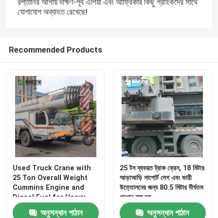
রপ্তানির আশায় দক্ষিণ-পূর্ব এশিয়া এবং আফ্রিকার কিছু গ্রাহকদের সাথে
যোগাযোগ অব্যাহত রেখেছে!
Recommended Products
Used Truck Crane with
25 টন ব্যবহৃত ট্রাক ক্রেন, 18 মিটার
25 Ton Overall Weight
আড়াআড়ি সাপোর্ট লেগ এবং ভারী
Cummins Engine and
উত্তোলনের জন্য 80.5 মিটার দীর্ঘতম
Diesel Fuel for Heavy
প্রধান বাহু সহ
Duty Material Handling
অনুসন্ধান পাঠান
অনুসন্ধান পাঠান