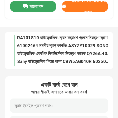
আমাদের সাথে যোগাযোগ
ভালো দাম
Sauer 60211890 সামঞ্জস্যযোগ্য রিলিফ ভালভ ছোট থ্রেডেড হাইড্রোলিক কার্টিজ ভালভ CP210-1-B-0-E-C-075
করুন
RA101S10 হাইড্রোলিক ক্রেন যন্ত্রাংশ প্রধান নিয়ন্ত্রণ ত্রাণ ভালভ B220401000130
কারখানা ভ্রমণ
61002464 নমনীয় শ্যাফ্ট কাপলিং ASYZY10029 SONGZ
হাইড্রোলিক একাধিক দিকনির্দেশক নিয়ন্ত্রণ ভালভ QY26A.43B.1 10138579
মান নিয়ন্ত্রণ
Sany হাইড্রোলিক গিয়ার পাম্প CBW5AG040R 60250771
হাইড্রোলিক প্রেসার কাউন্টার ব্যালেন্সিং ভালভ Y2013Y12136502 60033558
যোগাযোগ করুন
P22Q021 হাইড্রোলিক ক্রেন যন্ত্রাংশ উত্তোলন উইঞ্চ ব্যালেন্স ভালভ 13770635
সোলেনয়েড রিভার্সিং ভালভ 4WE6D-L68 EG24NK7 কন্ট্রোল রিভার্সিং সোলেনয়েড ভালভ 60275748
উদ্ধৃতির জন্য আবেদন
কন্ট্রোল রিভার্সিং সোলেনয়েড ভালভ DG4V-5-22AJ-M-U-H6-20B220400000113
STO517 হাইড্রোলিক ক্রেন পার্টস প্রেসার ব্যালেন্সিং ভালভ B220401001201
ব্যবহৃত ট্রাক ক্রেন
একটি বার্তা রেখে যান
JH-17-125-01 হাইড্রোলিক ক্রেন যন্ত্রাংশ 1030201167 রোটারি রিডাকশন গিয়ার
আমরা শীঘ্রই আপনাকে আবার কল করব!
21004971 ফ্ল্যাঞ্জ শ্যাফ্ট কাপলিং হাইড্রোলিক পাম্প কাপলার RJK150-230(L=65)-N50×2×30×24
সেকেন্ড হ্যান্ড ট্রাক ক্রেন
অ্যাডজাস্টমেন্ট ফ্ল্যাট ওয়াশার HQC5420J.32-8 ওয়াশার A820299001611
বুশিং শ্যাফ্ট স্লিভ বিয়ারিং HQC5420J.32-2 A820204000495
ব্যবহৃত সমস্ত ভূখণ্ড ক্রেন
শ্যাফ্ট স্লিভ ক্রেন চ্যাসিস পার্টস হোলো কাপলিং হাতা HQC5420J.32-7 A820201020000