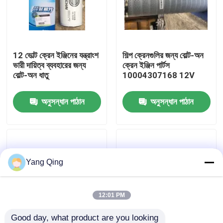
কারখানা ভ্রমণ
12 ভোল্ট ক্রেন ইঞ্জিনের যন্ত্রাংশ
শিল্প ক্রেনগুলির জন্য বোল্ট-অন
মান নিয়ন্ত্রণ
ভারী দায়িত্ব ব্যবহারের জন্য
ক্রেন ইঞ্জিন পার্টস
বোল্ট-অন ধাতু
10004307168 12V
যোগাযোগ করুন
অনুসন্ধান পাঠান
অনুসন্ধান পাঠান
উদ্ধৃতির জন্য আবেদন
ব্যবহৃত ট্রাক ক্রেন
Yang Qing
সেকেন্ড হ্যান্ড ট্রাক ক্রেন
12:01 PM
ব্যবহৃত সমস্ত ভূখণ্ড ক্রেন
Good day, what product are you looking 