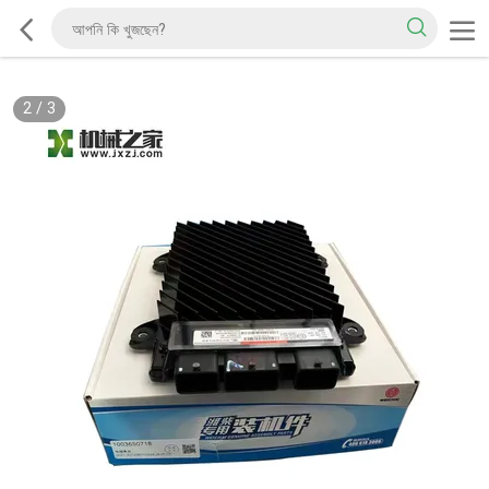
2
/
3