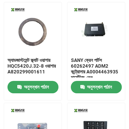
অ্যাডজাস্টমেন্ট ফ্ল্যাট ওয়াশার
SANY ক্রেন পার্টস
HQC5420J.32-8 ওয়াশার
60262497 ADM2
A820299001611
কন্ট্রোলার A0004463935
মার্সেডিজ-বেঞ্জ
অনুসন্ধান পাঠান
অনুসন্ধান পাঠান
বাড়ি
পণ্য
আমাদের সম্পর্কে