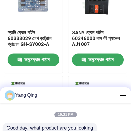
কারখানা ভ্রমণ
স্যানি ক্রেন পার্টস
SANY ক্রেন পার্টস
মান নিয়ন্ত্রণ
60333029 লেগ কন্ট্রোল
60346000 বাস কী প্যানেল
প্যানেল GH-SY002-A
AJ1007
যোগাযোগ করুন
অনুসন্ধান পাঠান
অনুসন্ধান পাঠান
উদ্ধৃতির জন্য আবেদন
ব্যবহৃত ট্রাক ক্রেন
Yang Qing
সেকেন্ড হ্যান্ড ট্রাক ক্রেন
10:21 PM
ব্যবহৃত সমস্ত ভূখণ্ড ক্রেন
Good day, what product are you looking 