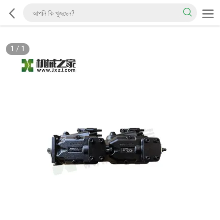
1
/
1