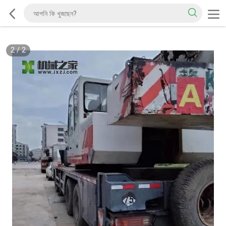
2
/
2