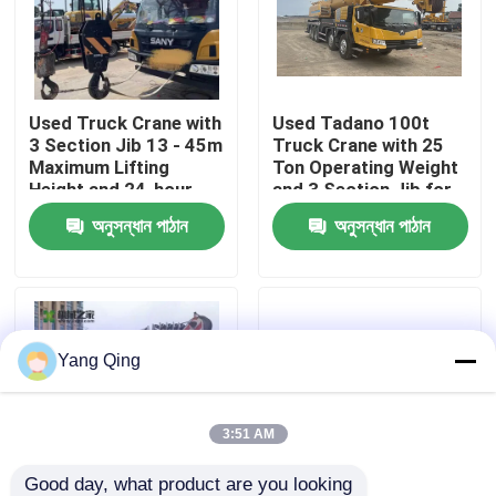
কারখানা ভ্রমণ
Used Truck Crane with
Used Tadano 100t
মান নিয়ন্ত্রণ
3 Section Jib 13 - 45m
Truck Crane with 25
Maximum Lifting
Ton Operating Weight
Height and 24-hour
and 3 Section Jib for
যোগাযোগ করুন
Online Quality Service
Heavy Lifting
অনুসন্ধান পাঠান
অনুসন্ধান পাঠান
উদ্ধৃতির জন্য আবেদন
ব্যবহৃত ট্রাক ক্রেন
Yang Qing
সেকেন্ড হ্যান্ড ট্রাক ক্রেন
3:51 AM
ব্যবহৃত সমস্ত ভূখণ্ড ক্রেন
Good day, what product are you looking 