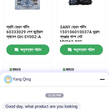
কারখানা ভ্রমণ
স্যানি ক্রেন পার্টস
SANY ক্রেন পার্টস
মান নিয়ন্ত্রণ
60333029 লেগ কন্ট্রোল
150106010037A ডুয়াল
প্যানেল GH-SY002-A
প্লঞ্জার পাম্প সেট
MVP60.80D-
যোগাযোগ করুন
06S8/MVP60.80D-
অনুসন্ধান পাঠান
অনুসন্ধান পাঠান
06S5
উদ্ধৃতির জন্য আবেদন
ব্যবহৃত ট্রাক ক্রেন
Yang Qing
সেকেন্ড হ্যান্ড ট্রাক ক্রেন
11:41 PM
ব্যবহৃত সমস্ত ভূখণ্ড ক্রেন
Good day, what product are you looking 