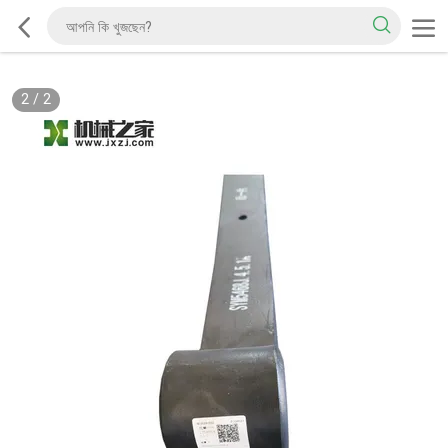
2
/
2