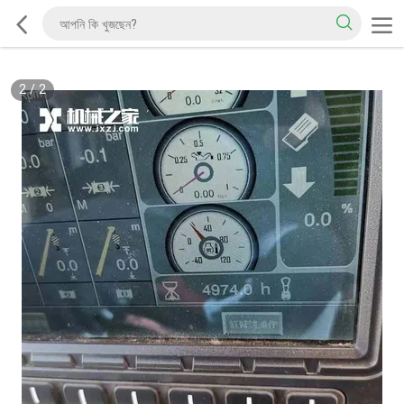
2
/
2