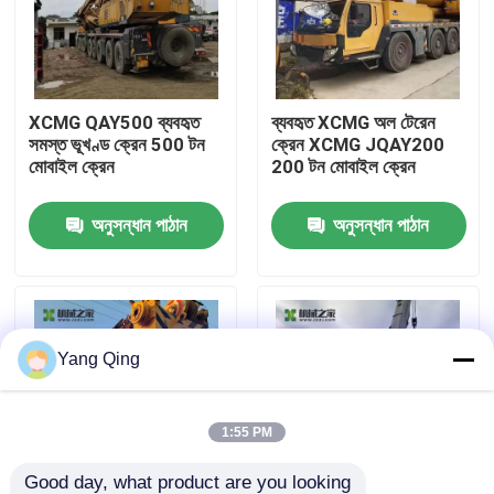
কারখানা ভ্রমণ
XCMG QAY500 ব্যবহৃত
ব্যবহৃত XCMG অল টেরেন
মান নিয়ন্ত্রণ
সমস্ত ভূখণ্ড ক্রেন 500 টন
ক্রেন XCMG JQAY200
মোবাইল ক্রেন
200 টন মোবাইল ক্রেন
যোগাযোগ করুন
অনুসন্ধান পাঠান
অনুসন্ধান পাঠান
উদ্ধৃতির জন্য আবেদন
ব্যবহৃত ট্রাক ক্রেন
Yang Qing
সেকেন্ড হ্যান্ড ট্রাক ক্রেন
1:55 PM
ব্যবহৃত সমস্ত ভূখণ্ড ক্রেন
Good day, what product are you looking 