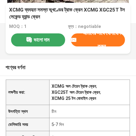
XCMG ব্যবহৃত সমস্ত ভূখণ্ডের ট্রাক ক্রেন XCMG XGC25T টন
সেকেন্ড হ্যান্ড ক্রেন
MOQ：1
মূল্য：negotiable
আমাদের সাথে যোগাযোগ
ভালো দাম
করুন
পণ্যের বর্ণনা
XCMG অল টেরেন ট্রাক ক্রেন
,
লক্ষণীয় করা:
XGC25T অল টেরেন ট্রাক ক্রেন
,
XCMG 25 টন মোবাইল ক্রেন
উৎপত্তি স্থল
চীন
ডেলিভারি সময়
5-7 দিন