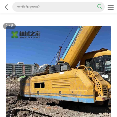
2
/
5